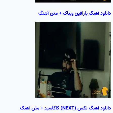
دانلود آهنگ پارافین ویناک + متن آهنگ
دانلود آهنگ نکس (NEXT) کاکاسید + متن آهنگ