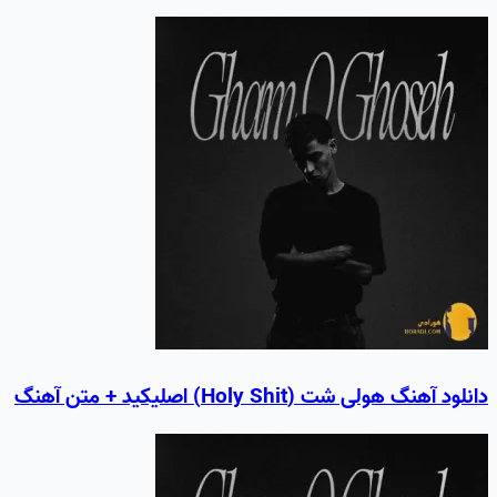
دانلود آهنگ هولی شت (Holy Shit) اصلیکید + متن آهنگ