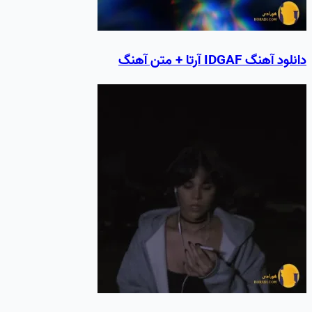
دانلود آهنگ IDGAF آرتا + متن آهنگ