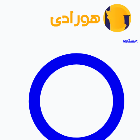
جستجو