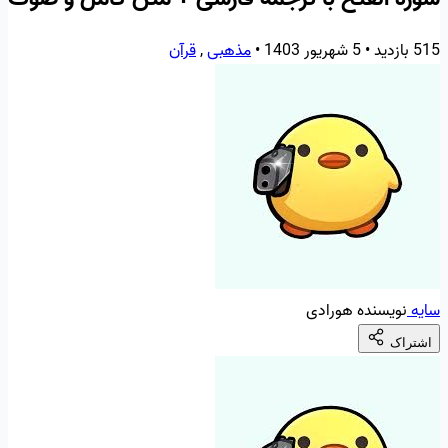
515 بازدید
•
5 شهریور 1403
•
مذهبی
,
قرآن
سایه
نویسنده هورادی
اشتراک