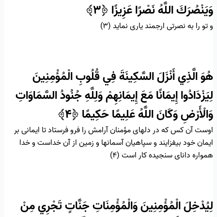
وَيَنْصُرَكَ اللَّهُ نَصْرًا عَزِيزًا
﴿۳﴾
و تو را به نصرتى ارجمند يارى نمايد (۳)
هُوَ الَّذِي أَنْزَلَ السَّكِينَةَ فِي قُلُوبِ الْمُؤْمِنِينَ
لِيَزْدَادُوا إِيمَانًا مَعَ إِيمَانِهِمْ وَلِلَّهِ جُنُودُ السَّمَاوَاتِ
وَالْأَرْضِ وَكَانَ اللَّهُ عَلِيمًا حَكِيمًا
﴿۴﴾
اوست آن كس كه در دلهاى مؤمنان آرامش را فرو فرستاد تا ايمانى بر
ايمان خود بيفزايند و سپاهيان آسمانها و زمين از آن خداست و خدا
همواره داناى سنجيده‏ كار است (۴)
لِيُدْخِلَ الْمُؤْمِنِينَ وَالْمُؤْمِنَاتِ جَنَّاتٍ تَجْرِي مِنْ