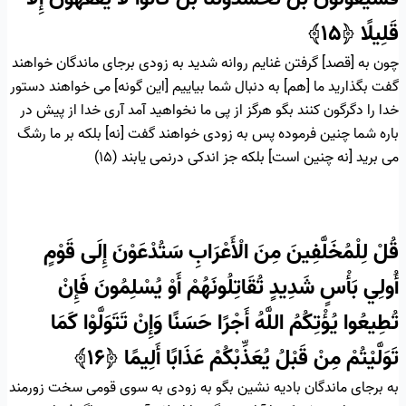
قَلِيلًا
﴿۱۵﴾
چون به [قصد] گرفتن غنايم روانه شديد به زودى برجاى‏ ماندگان خواهند
گفت بگذاريد ما [هم] به دنبال شما بياييم [اين گونه] مى‏ خواهند دستور
خدا را دگرگون كنند بگو هرگز از پى ما نخواهيد آمد آرى خدا از پيش در
باره شما چنين فرموده پس به زودى خواهند گفت [نه] بلكه بر ما رشگ
مى ‏بريد [نه چنين است] بلكه جز اندكى درنمى‏ يابند (۱۵)
قُلْ لِلْمُخَلَّفِينَ مِنَ الْأَعْرَابِ سَتُدْعَوْنَ إِلَى قَوْمٍ
أُولِي بَأْسٍ شَدِيدٍ تُقَاتِلُونَهُمْ أَوْ يُسْلِمُونَ فَإِنْ
تُطِيعُوا يُؤْتِكُمُ اللَّهُ أَجْرًا حَسَنًا وَإِنْ تَتَوَلَّوْا كَمَا
تَوَلَّيْتُمْ مِنْ قَبْلُ يُعَذِّبْكُمْ عَذَابًا أَلِيمًا
﴿۱۶﴾
به برجاى‏ ماندگان باديه‏ نشين بگو به زودى به سوى قومى سخت زورمند