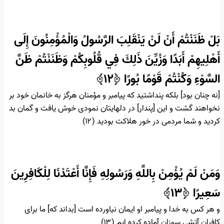
بَلْ ظَنَنْتُمْ أَنْ لَنْ يَنْقَلِبَ الرَّسُولُ وَالْمُؤْمِنُونَ إِلَى
أَهْلِيهِمْ أَبَدًا وَزُيِّنَ ذَلِكَ فِي قُلُوبِكُمْ وَظَنَنْتُمْ ظَنَّ
السَّوْءِ وَكُنْتُمْ قَوْمًا بُورًا
﴿۱۲﴾
[نه چنان بود] بلكه پنداشتيد كه پيامبر و مؤمنان هرگز به خانمان خود بر
نخواهند گشت و اين [پندار] در دلهايتان نمودى خوش يافت و گمان بد
كرديد و شما مردمى در خور هلاكت بوديد (۱۲)
وَمَنْ لَمْ يُؤْمِنْ بِاللَّهِ وَرَسُولِهِ فَإِنَّا أَعْتَدْنَا لِلْكَافِرِينَ
سَعِيرًا
﴿۱۳﴾
و هر كس به خدا و پيامبر او ايمان نياورده است [بداند كه] ما براى
كافران آتشى سوزان آماده كرده‏ ايم (۱۳)