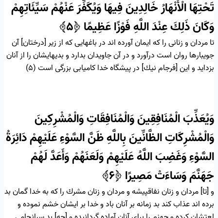
تَحْتِهَا الْأَنْهَارُ خَالِدِينَ فِيهَا وَيُكَفِّرَ عَنْهُمْ سَيِّئَاتِهِمْ
وَكَانَ ذَلِكَ عِنْدَ اللَّهِ فَوْزًا عَظِيمًا
﴿۵﴾
تا مردان و زنانى را كه ايمان آورده‏ اند در باغهايى كه از زير [درختان] آن
جويبارها روان است درآورد و در آن جاويدان بدارد و بديهايشان را از آنان
بزدايد و اين [فرجام نيك] در پيشگاه خدا كاميابى بزرگى است (۵)
وَيُعَذِّبَ الْمُنَافِقِينَ وَالْمُنَافِقَاتِ وَالْمُشْرِكِينَ
وَالْمُشْرِكَاتِ الظَّانِّينَ بِاللَّهِ ظَنَّ السَّوْءِ عَلَيْهِمْ دَائِرَةُ
السَّوْءِ وَغَضِبَ اللَّهُ عَلَيْهِمْ وَلَعَنَهُمْ وَأَعَدَّ لَهُمْ
جَهَنَّمَ وَسَاءَتْ مَصِيرًا
﴿۶﴾
و [تا] مردان و زنان نفاق‏پيشه و مردان و زنان مشرك را كه به خدا گمان بد
برده‏ اند عذاب كند بد زمانه بر آنان باد و خدا بر ايشان خشم نموده و
لعتشان كرده و جهنم را براى آنان آماده گردانيده و [چه] بد سرانجامى