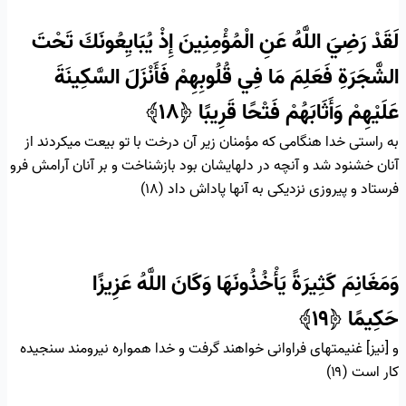
لَقَدْ رَضِيَ اللَّهُ عَنِ الْمُؤْمِنِينَ إِذْ يُبَايِعُونَكَ تَحْتَ
الشَّجَرَةِ فَعَلِمَ مَا فِي قُلُوبِهِمْ فَأَنْزَلَ السَّكِينَةَ
عَلَيْهِمْ وَأَثَابَهُمْ فَتْحًا قَرِيبًا
﴿۱۸﴾
به راستى خدا هنگامى كه مؤمنان زير آن درخت با تو بيعت میکردند از
آنان خشنود شد و آنچه در دلهايشان بود بازشناخت و بر آنان آرامش فرو
فرستاد و پيروزى نزديكى به آنها پاداش داد (۱۸)
وَمَغَانِمَ كَثِيرَةً يَأْخُذُونَهَا وَكَانَ اللَّهُ عَزِيزًا
حَكِيمًا
﴿۱۹﴾
و [نيز] غنيمتهاى فراوانى خواهند گرفت و خدا همواره نيرومند سنجيده‏
كار است (۱۹)