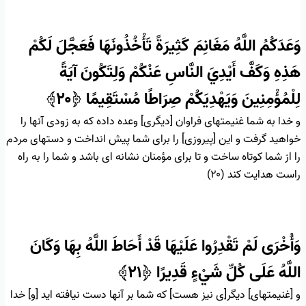
وَعَدَكُمُ اللَّهُ مَغَانِمَ كَثِيرَةً تَأْخُذُونَهَا فَعَجَّلَ لَكُمْ
هَذِهِ وَكَفَّ أَيْدِيَ النَّاسِ عَنْكُمْ وَلِتَكُونَ آيَةً
لِلْمُؤْمِنِينَ وَيَهْدِيَكُمْ صِرَاطًا مُسْتَقِيمًا
﴿۲۰﴾
و خدا به شما غنيمتهاى فراوان [ديگرى] وعده داده كه به زودى آنها را
خواهيد گرفت و اين [پيروزى] را براى شما پيش انداخت و دستهاى مردم
را از شما كوتاه ساخت و تا براى مؤمنان نشانه‏ اى باشد و شما را به راه
راست هدايت كند (۲۰)
وَأُخْرَى لَمْ تَقْدِرُوا عَلَيْهَا قَدْ أَحَاطَ اللَّهُ بِهَا وَكَانَ
اللَّهُ عَلَى كُلِّ شَيْءٍ قَدِيرًا
﴿۲۱﴾
و [غنيمتهاى] ديگر[ى نيز هست] كه شما بر آنها دست نيافته‏ ايد [و] خدا