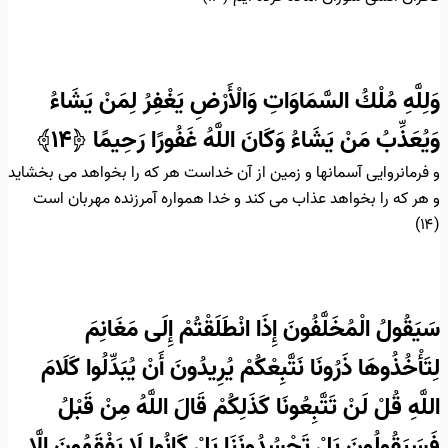
وَلِلَّهِ مُلْكُ السَّمَاوَاتِ وَالْأَرْضِ يَغْفِرُ لِمَنْ يَشَاءُ
وَيُعَذِّبُ مَنْ يَشَاءُ وَكَانَ اللَّهُ غَفُورًا رَحِيمًا
﴿۱۴﴾
و فرمانروايى آسمانها و زمين از آن خداست هر كه را بخواهد مى ‏بخشايد
و هر كه را بخواهد عذاب مى ‏كند و خدا همواره آمرزنده مهربان است
(۱۴)
سَيَقُولُ الْمُخَلَّفُونَ إِذَا انْطَلَقْتُمْ إِلَى مَغَانِمَ
لِتَأْخُذُوهَا ذَرُونَا نَتَّبِعْكُمْ يُرِيدُونَ أَنْ يُبَدِّلُوا كَلَامَ
اللَّهِ قُلْ لَنْ تَتَّبِعُونَا كَذَلِكُمْ قَالَ اللَّهُ مِنْ قَبْلُ
فَسَيَقُولُونَ بَلْ تَحْسُدُونَنَا بَلْ كَانُوا لَا يَفْقَهُونَ إِلَّا