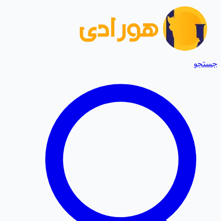
جستجو