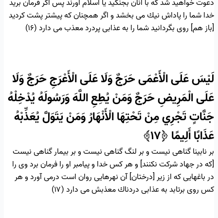
دعوت خواهيد شد كه با آنان بجنگيد يا اسلام آورند پس اگر فرمان بريد
خدا شما را پاداش نيك مى ‏بخشد و اگر همچنان كه پيشتر پشت كرديد
[باز هم] روى بگردانيد شما را به عذابى پردرد معذب مى دارد (۱۶)
لَيْسَ عَلَى الْأَعْمَى حَرَجٌ وَلَا عَلَى الْأَعْرَجِ حَرَجٌ وَلَا
عَلَى الْمَرِيضِ حَرَجٌ وَمَنْ يُطِعِ اللَّهَ وَرَسُولَهُ يُدْخِلْهُ
جَنَّاتٍ تَجْرِي مِنْ تَحْتِهَا الْأَنْهَارُ وَمَنْ يَتَوَلَّ يُعَذِّبْهُ
عَذَابًا أَلِيمًا
﴿۱۷﴾
بر نابينا گناهى نيست و بر لنگ گناهى نيست و بر بيمار گناهى نيست
[كه در جهاد شركت نكنند] و هر كس خدا و پيامبر او را فرمان برد وى را
در باغهايى كه از زير [درختان] آن نهرهايى روان است درمى ‏آورد و هر
كس روى برتابد به عذابى دردناك معذبش مى دارد (۱۷)