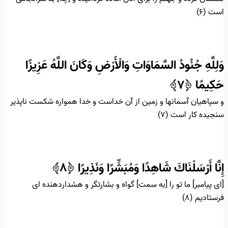
است (۶)
وَلِلَّهِ جُنُودُ السَّمَاوَاتِ وَالْأَرْضِ وَكَانَ اللَّهُ عَزِيزًا
حَكِيمًا
﴿۷﴾
و سپاهيان آسمانها و زمين از آن خداست و خدا همواره شكست‏ ناپذير
سنجيده‏ كار است (۷)
إِنَّا أَرْسَلْنَاكَ شَاهِدًا وَمُبَشِّرًا وَنَذِيرًا
﴿۸﴾
[اى پيامبر] ما تو را [به سمت] گواه و بشارتگر و هشداردهنده‏ اى
فرستاديم (۸)