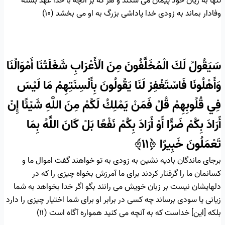
تنها به زيان خود پيمان مى ‏شكند و هر كه بر آنچه با خدا عهد بسته
وفادار بماند به زودى خدا پاداشى بزرگ به او مى ‏بخشد (۱۰)
سَيَقُولُ لَكَ الْمُخَلَّفُونَ مِنَ الْأَعْرَابِ شَغَلَتْنَا أَمْوَالُنَا
وَأَهْلُونَا فَاسْتَغْفِرْ لَنَا يَقُولُونَ بِأَلْسِنَتِهِمْ مَا لَيْسَ
فِي قُلُوبِهِمْ قُلْ فَمَنْ يَمْلِكُ لَكُمْ مِنَ اللَّهِ شَيْئًا إِنْ
أَرَادَ بِكُمْ ضَرًّا أَوْ أَرَادَ بِكُمْ نَفْعًا بَلْ كَانَ اللَّهُ بِمَا
تَعْمَلُونَ خَبِيرًا
﴿۱۱﴾
برجاى‏ ماندگان باديه‏ نشين به زودى به تو خواهند گفت اموال ما و
كسانمان ما را گرفتار كردند براى ما آمرزش بخواه چيزى را كه در
دلهايشان نيست بر زبان خويش مى ‏رانند بگو اگر خدا بخواهد به شما
زيانى يا سودى برساند چه كسى در برابر او براى شما اختيار چيزى را دارد
بلكه [اين] خداست كه به آنچه مى ‏كنيد همواره آگاه است (۱۱)