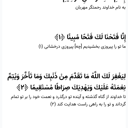
به نام خداوند رحمتگر مهربان
إِنَّا فَتَحْنَا لَكَ فَتْحًا مُبِينًا
﴿۱﴾
ما تو را پيروزى بخشيديم [چه] پيروزى درخشانى (۱)
لِيَغْفِرَ لَكَ اللَّهُ مَا تَقَدَّمَ مِنْ ذَنْبِكَ وَمَا تَأَخَّرَ وَيُتِمَّ
نِعْمَتَهُ عَلَيْكَ وَيَهْدِيَكَ صِرَاطًا مُسْتَقِيمًا
﴿۲﴾
تا خداوند از گناه گذشته و آينده تو درگذرد و نعمت‏ خود را بر تو تمام
گرداند و تو را به راهى راست هدايت كند (۲)