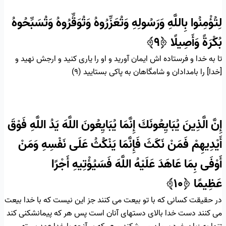
لِتُؤْمِنُوا بِاللَّهِ وَرَسُولِهِ وَتُعَزِّرُوهُ وَتُوَقِّرُوهُ وَتُسَبِّحُوهُ
بُكْرَةً وَأَصِيلًا
﴿۹﴾
تا به خدا و فرستاده‏ اش ايمان آوريد و او را يارى كنيد و ارجش نهيد و
[خدا] را بامدادان و شامگاهان به پاكى بستاييد (۹)
إِنَّ الَّذِينَ يُبَايِعُونَكَ إِنَّمَا يُبَايِعُونَ اللَّهَ يَدُ اللَّهِ فَوْقَ
أَيْدِيهِمْ فَمَنْ نَكَثَ فَإِنَّمَا يَنْكُثُ عَلَى نَفْسِهِ وَمَنْ
أَوْفَى بِمَا عَاهَدَ عَلَيْهُ اللَّهَ فَسَيُؤْتِيهِ أَجْرًا
عَظِيمًا
﴿۱۰﴾
در حقيقت كسانى كه با تو بيعت مى كنند جز اين نيست كه با خدا بيعت
مى كنند دست ‏خدا بالاى دستهاى آنان است پس هر كه پيمان‏شكنى كند