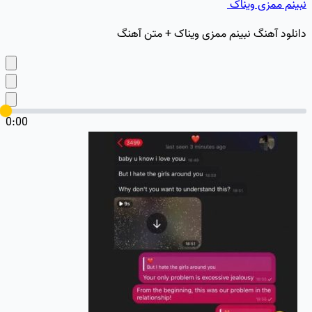
نبینم ممزی ویناک
دانلود آهنگ نبینم ممزی ویناک + متن آهنگ
0:00