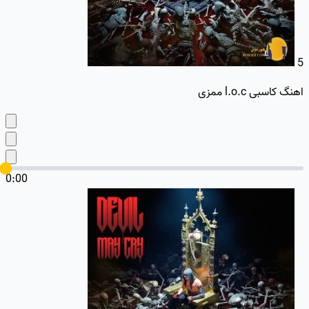
5
اهنگ کاسبی l.o.c ممزی
0:00