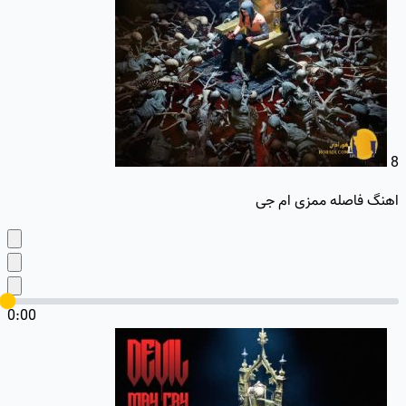
8
اهنگ فاصله ممزی ام جی
0:00