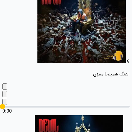
9
اهنگ همینجا ممزی
0:00