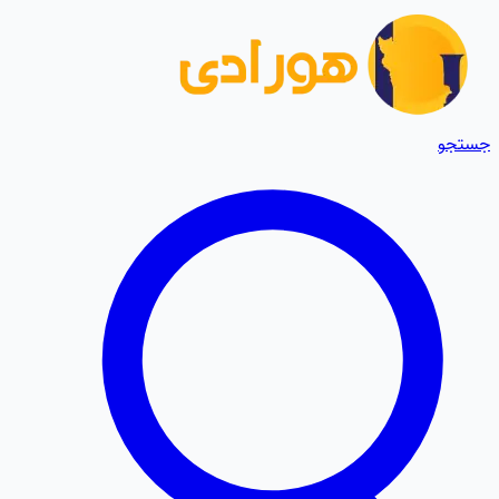
جستجو