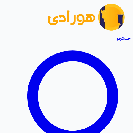
جستجو