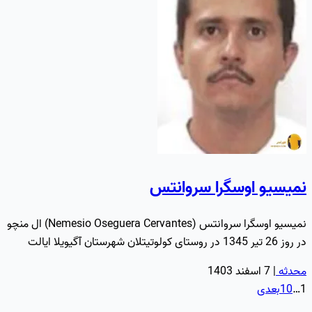
نمیسیو اوسگرا سروانتس
نمیسیو اوسگرا سروانتس (Nemesio Oseguera Cervantes) ال منچو
در روز 26 تیر 1345 در روستای کولوتیتلان شهرستان آگیویلا ایالت
میچوآکان…
محدثه
|
7 اسفند 1403
1
…
10
بعدی