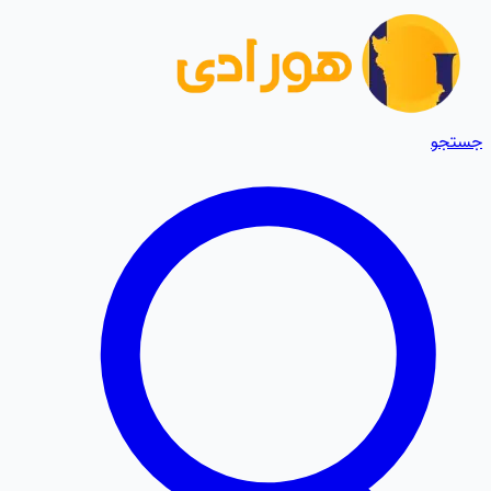
جستجو