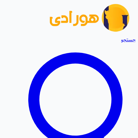
جستجو