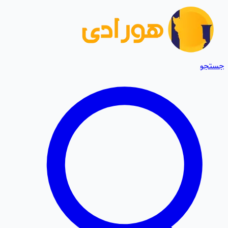
جستجو