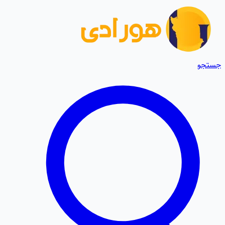
جستجو