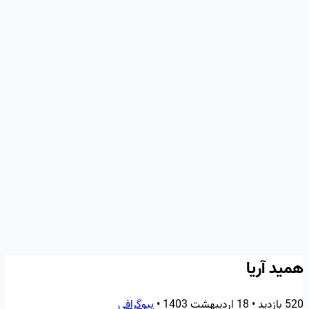
همید آریا
520 بازدید
•
18 اردیبهشت 1403
•
بیوگرافی