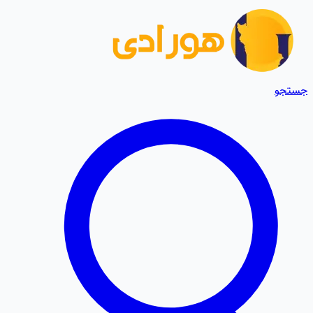
جستجو