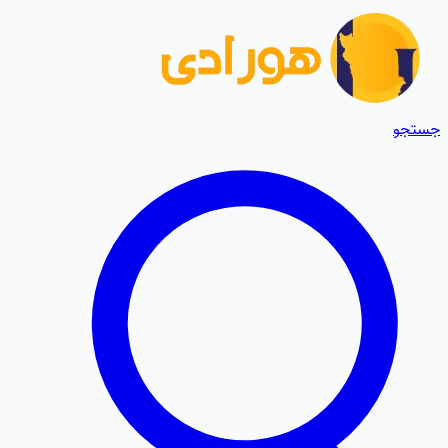
جستجو