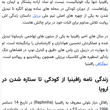
رافینیا تنها یک فوتبالیست نیست او نماد اراده پشتکار و ایمان به
رؤیاهاست. از دوران کودکی در محله های ساده پورتو آلگره تا تبدیل
شدن به یکی از چهره های اصلی تیم ملی
برزیل
داستان زندگی اش
روایت تلاش مداوم برای اثبات خود در برابر چالش هاست.
در سال های اخیر رافینیا به یکی از ستون های تهاجمی بارسلونا تبدیل
شده و عملکردش تحسین هواداران و کارشناسان را برانگیخته است. او
با مهارت در دریبل زنی پاس های دقیق و کنترل توپ در فضاهای تنگ
یادآور اسطوره های کلاسیک برزیلی همچون رونالدینیو و ریوالدو است.
بیوگرافی
رافینیا
زندگی نامه رافینیا از کودکی تا ستاره شدن در
اروپا
رافائل دیاز بلولی معروف به رافینیا (Raphinha) در تاریخ 14 دسامبر
1996 در شهر پورتو آلگره در جنوب برزیل متولد شد. او در خانواده ای