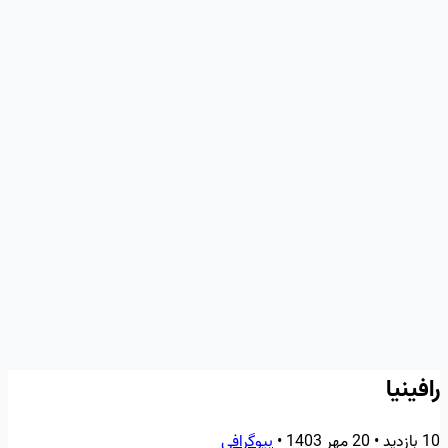
رافینیا
10 بازدید
•
20 مهر 1403
•
بیوگرافی