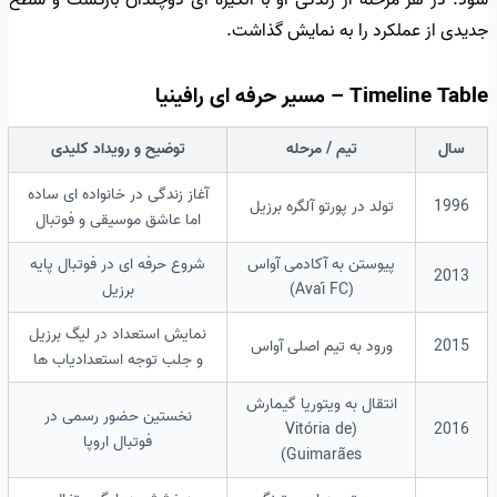
شود. در هر مرحله از زندگی او با انگیزه ای دوچندان بازگشت و سطح
جدیدی از عملکرد را به نمایش گذاشت.
Timeline Table – مسیر حرفه ای رافینیا
سال
تیم / مرحله
توضیح و رویداد کلیدی
آغاز زندگی در خانواده ای ساده
1996
تولد در پورتو آلگره برزیل
اما عاشق موسیقی و فوتبال
پیوستن به آکادمی آواس
شروع حرفه ای در فوتبال پایه
2013
(Avaí FC)
برزیل
نمایش استعداد در لیگ برزیل
2015
ورود به تیم اصلی آواس
و جلب توجه استعدادیاب ها
انتقال به ویتوریا گیمارش
نخستین حضور رسمی در
(Vitória de
2016
فوتبال اروپا
Guimarães)