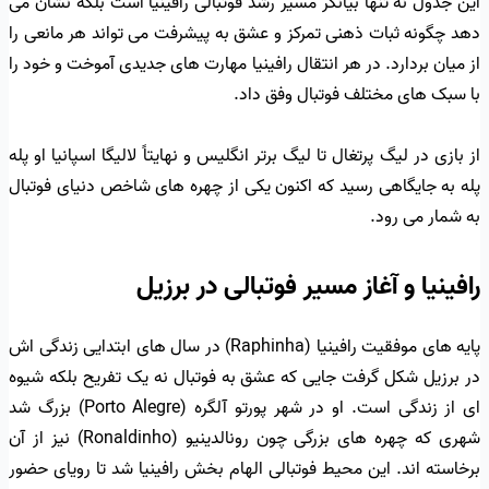
این جدول نه تنها بیانگر مسیر رشد فوتبالی رافینیا است بلکه نشان می
دهد چگونه ثبات ذهنی تمرکز و عشق به پیشرفت می تواند هر مانعی را
از میان بردارد. در هر انتقال رافینیا مهارت های جدیدی آموخت و خود را
با سبک های مختلف فوتبال وفق داد.
از بازی در لیگ پرتغال تا لیگ برتر انگلیس و نهایتاً لالیگا اسپانیا او پله
پله به جایگاهی رسید که اکنون یکی از چهره های شاخص دنیای فوتبال
به شمار می رود.
رافینیا و آغاز مسیر فوتبالی در برزیل
پایه های موفقیت رافینیا (Raphinha) در سال های ابتدایی زندگی اش
در برزیل شکل گرفت جایی که عشق به فوتبال نه یک تفریح بلکه شیوه
ای از زندگی است. او در شهر پورتو آلگره (Porto Alegre) بزرگ شد
شهری که چهره های بزرگی چون رونالدینیو (Ronaldinho) نیز از آن
برخاسته اند. این محیط فوتبالی الهام بخش رافینیا شد تا رویای حضور