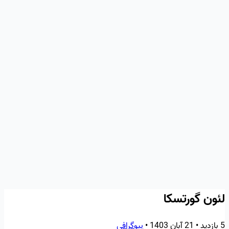
لئون گورتسکا
5 بازدید
•
21 آبان 1403
•
بیوگرافی