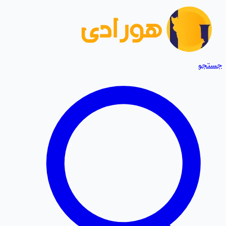
جستجو