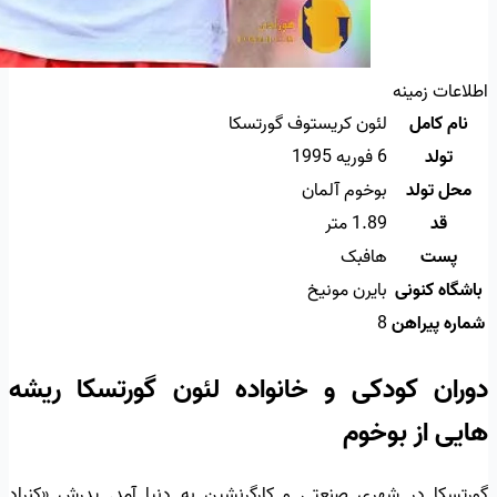
اطلاعات زمینه
نام کامل
لئون کریستوف گورتسکا
تولد
6 فوریه 1995
محل تولد
بوخوم آلمان
قد
1.89 متر
پست
هافبک
باشگاه کنونی
بایرن مونیخ
شماره پیراهن
8
دوران کودکی و خانواده لئون گورتسکا ریشه
هایی از بوخوم
گورتسکا در شهری صنعتی و کارگرنشین به دنیا آمد. پدرش «کنراد