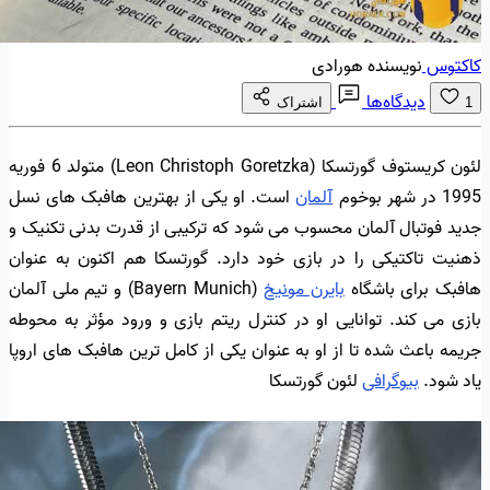
کاکتوس
نویسنده هورادی
دیدگاه‌ها
1
اشتراک
لئون کریستوف گورتسکا (Leon Christoph Goretzka) متولد 6 فوریه
1995 در شهر بوخوم
آلمان
است. او یکی از بهترین هافبک های نسل
جدید فوتبال آلمان محسوب می شود که ترکیبی از قدرت بدنی تکنیک و
ذهنیت تاکتیکی را در بازی خود دارد. گورتسکا هم اکنون به عنوان
هافبک برای باشگاه
بایرن مونیخ
(Bayern Munich) و تیم ملی آلمان
بازی می کند. توانایی او در کنترل ریتم بازی و ورود مؤثر به محوطه
جریمه باعث شده تا از او به عنوان یکی از کامل ترین هافبک های اروپا
یاد شود.
بیوگرافی
لئون گورتسکا