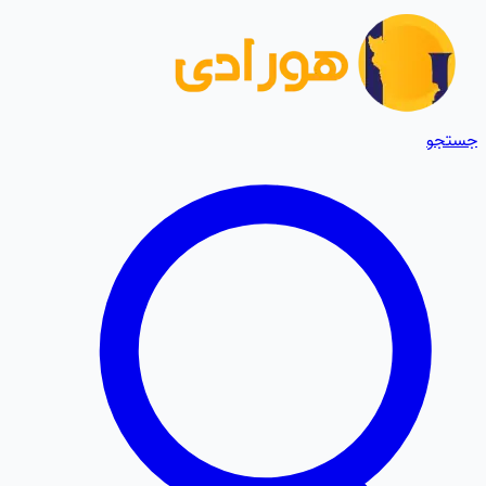
جستجو