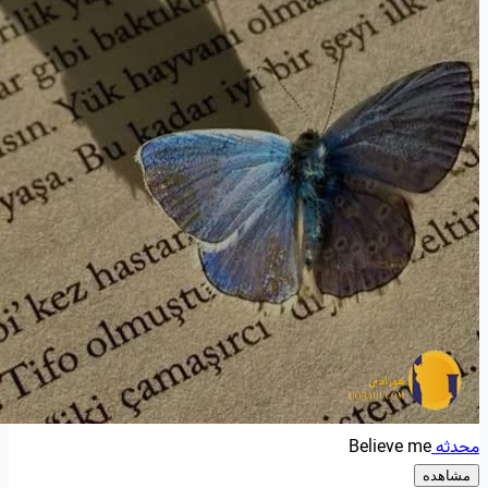
محدثه
Believe me
مشاهده