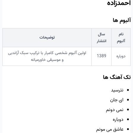
احمدزاده
آلبوم ها
نام
سال
توضیحات
آلبوم
انتشار
اولین آلبوم شخصی کامیار با ترکیب سبک آراندبی
دوباره
1389
و موسیقی خاورمیانه
تک آهنگ ها
نترسید
ای جان
نمی دونم
دوباره
عاشق می مونم