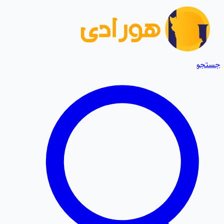
جستجو