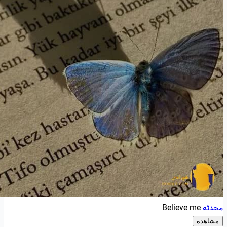
محدثه
Believe me
مشاهده