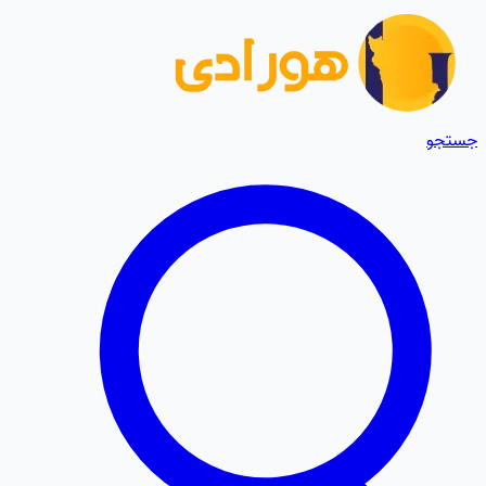
جستجو