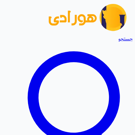
جستجو