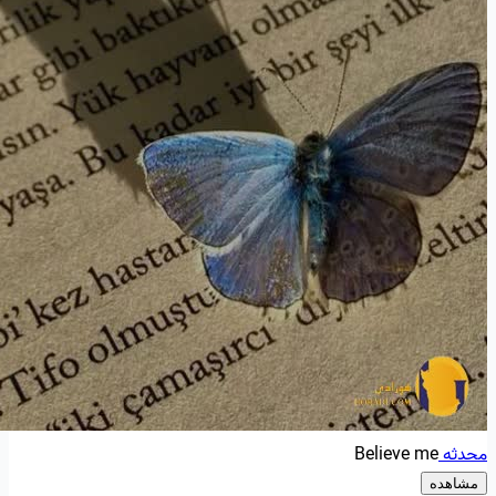
محدثه
Believe me
مشاهده