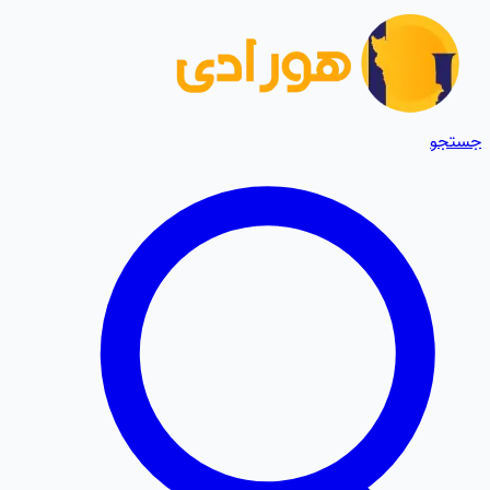
جستجو