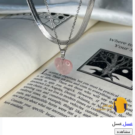
عسل
عسل
مشاهده