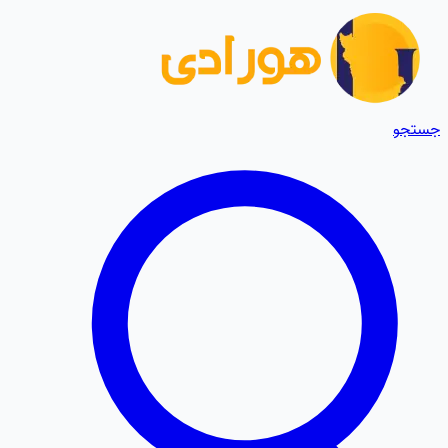
جستجو