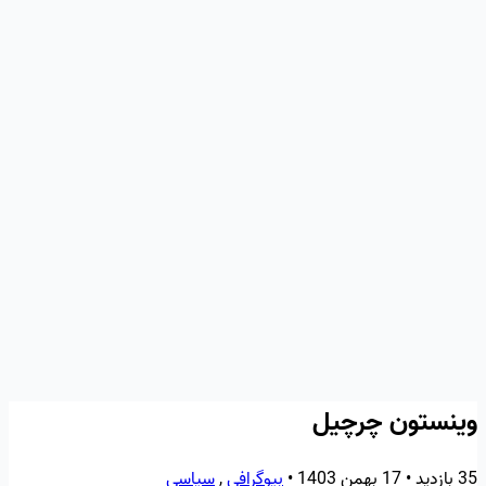
وینستون چرچیل
35 بازدید
•
17 بهمن 1403
•
بیوگرافی
,
سیاسی