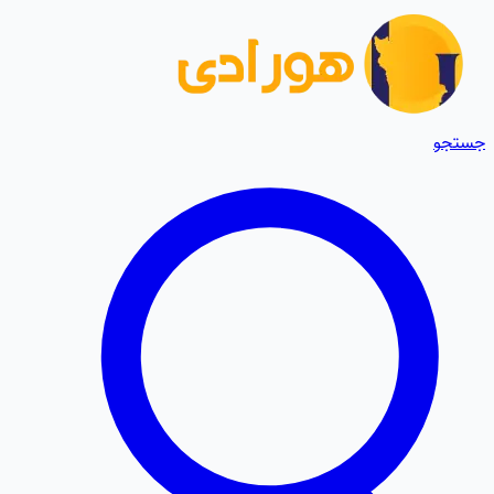
جستجو