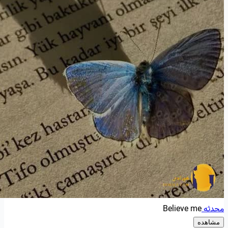
محدثه
Believe me
مشاهده