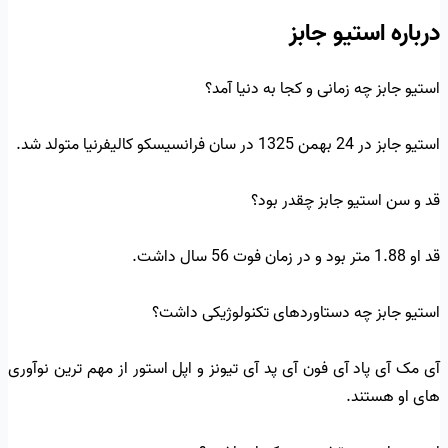
درباره استیو جابز
استیو جابز چه زمانی و کجا به دنیا آمد؟
استیو جابز در 24 بهمن 1325 در سان فرانسیسکو کالیفرنیا متولد شد.
قد و سن استیو جابز چقدر بود؟
قد او 1.88 متر بود و در زمان فوت 56 سال داشت.
استیو جابز چه دستاوردهای تکنولوژیکی داشت؟
آی مک آی پاد آی فون آی پد آی تیونز و اپل استور از مهم ترین نوآوری
های او هستند.