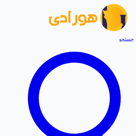
جستجو