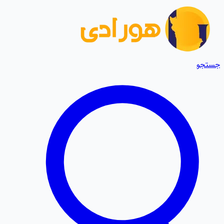
جستجو