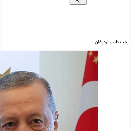
رجب طیب اردوغان