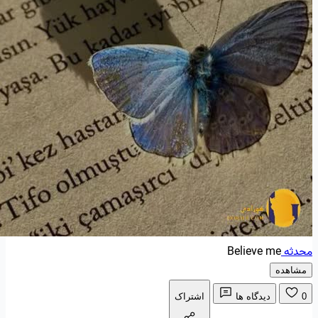
محدثه
Believe me
مشاهده
0
دیدگاه ها
اشتراک