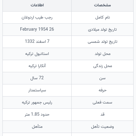
مشخصات
اطلاعات
نام کامل
رجب طیب اردوغان
تاریخ تولد میلادی
26 February 1954
تاریخ تولد شمسی
7 اسفند 1332
محل تولد
استانبول ترکیه
محل زندگی
آنکارا ترکیه
سن
72 سال
حرفه
سیاستمدار
سمت فعلی
رئیس جمهور ترکیه
قد
حدود 1.85 متر
وضعیت تأهل
متأهل