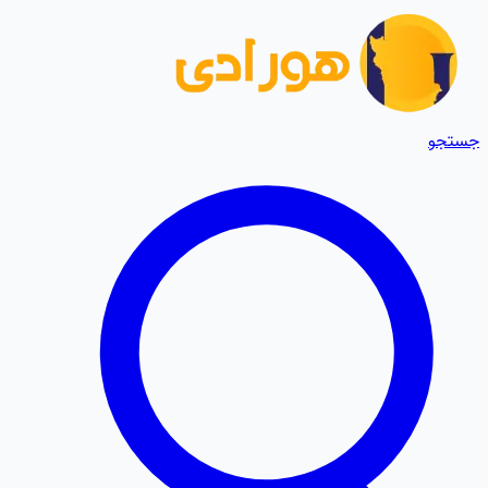
جستجو