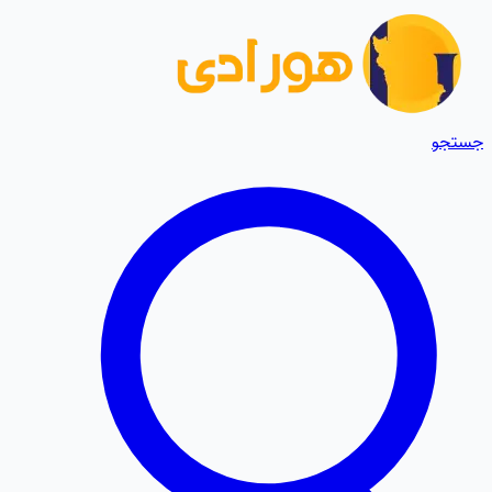
جستجو