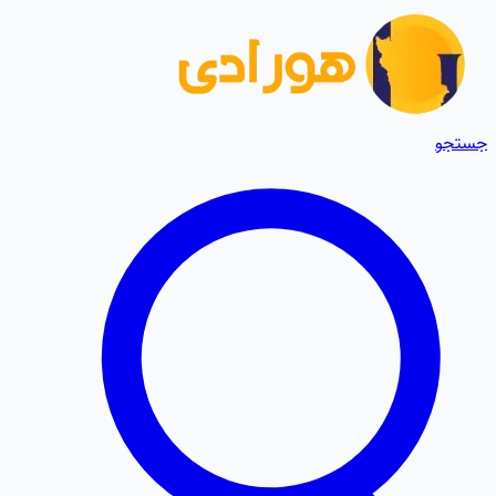
جستجو