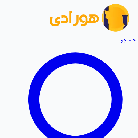
جستجو