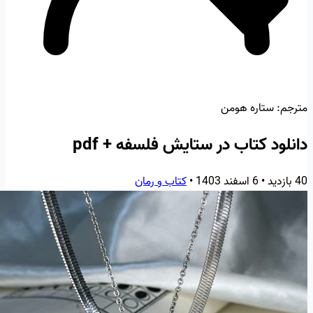
مترجم:
ستاره هومن
دانلود کتاب در ستایش فلسفه + pdf
40 بازدید
•
6 اسفند 1403
•
کتاب و رمان