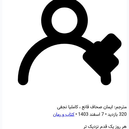
مترجم:
ایمان صحاف قانع ، کاملیا نجفی
320 بازدید
•
7 اسفند 1403
•
کتاب و رمان
هر روز یک قدم نزدیک تر