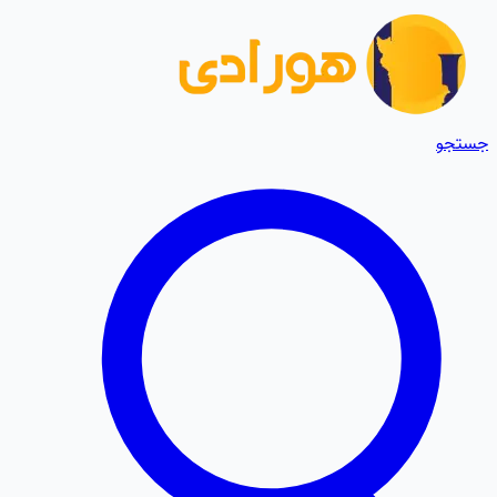
جستجو