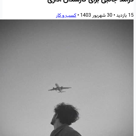
15 بازدید
•
30 شهریور 1403
•
کسب و کار