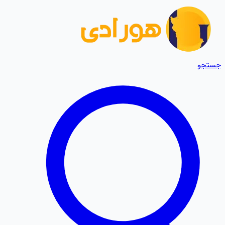
جستجو