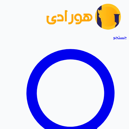
جستجو