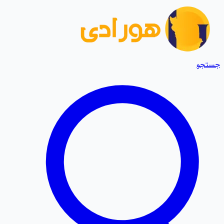
جستجو