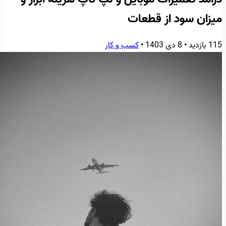
میزان سود از قطعات
115 بازدید
•
8 دی 1403
•
کسب و کار