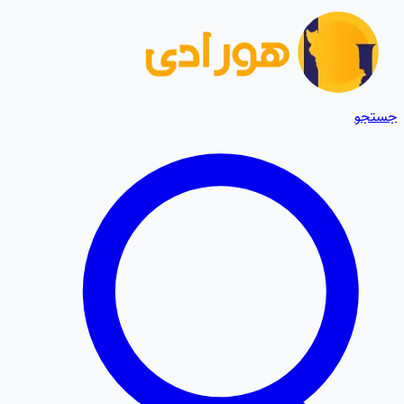
جستجو