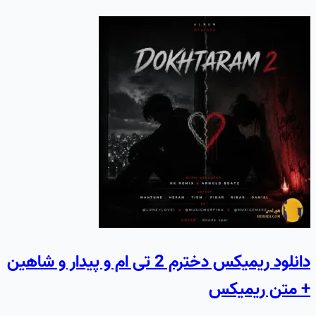
دانلود ریمیکس دخترم 2 تی ام و پیدار و شاهین
+ متن ریمیکس