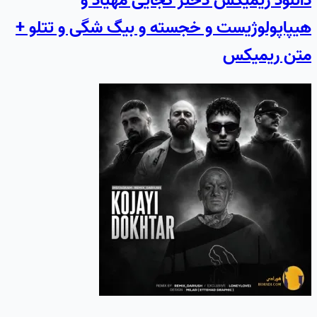
دانلود ریمیکس دختر کجایی مهیاد و
هیپاپولوژیست و خجسته و بیگ شگی و تتلو +
متن ریمیکس