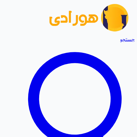
جستجو