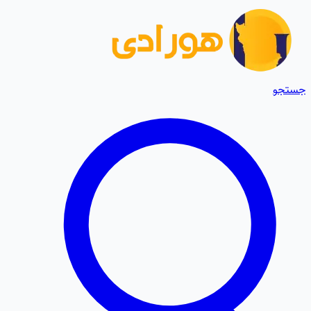
جستجو