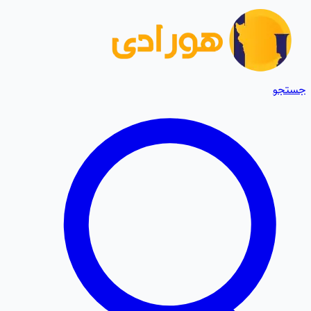
جستجو