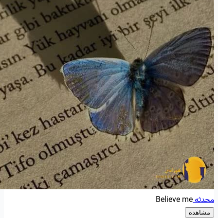
محدثه
Believe me
مشاهده