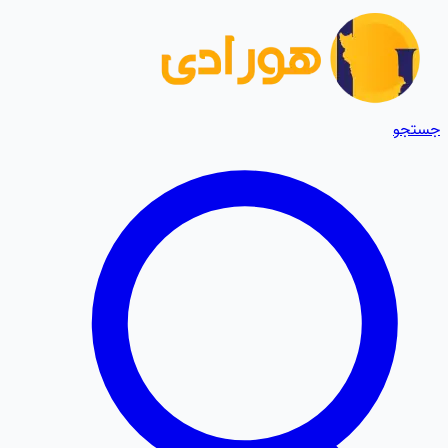
جستجو