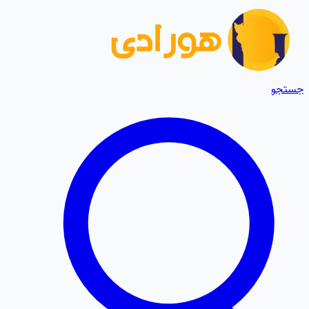
جستجو