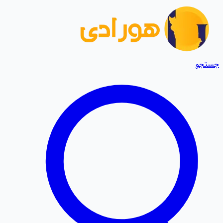
جستجو