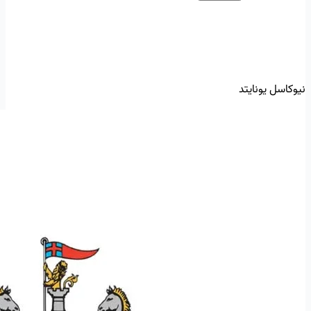
نیوکاسل یونایتد