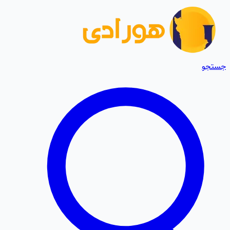
جستجو