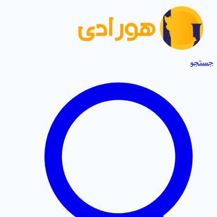
جستجو