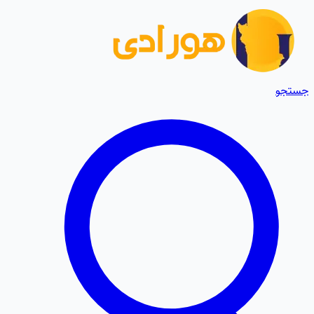
جستجو