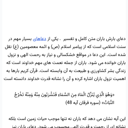
دعای بارش باران متن کامل و تفسیر . یکی از
دعاهای
بسیار مهم در
سنت اسلامی است که از پیامبر اسلام (ص) و ائمه معصومین (ع) نقل
شده است. این دعا در مواقع خشکسالی و نیاز به رحمت الهی و نزول
باران خوانده می شود. باران از جمله نعمت های مهم خداوند است که
زندگی بشر کشاورزی و طبیعت به آن وابسته است. قرآن کریم بارها به
اهمیت نزول باران اشاره کرده و آن را نشانه قدرت خداوند دانسته است
«وَهُوَ الَّذِي يُنَزِّلُ الْمَاءَ مِنَ السَّمَاءِ فَتَشْرَبُونَ مِنْهُ وَمِنْهُ تَخْرُجُ
النَّبَاتُ» (سوره فرقان آیه 48)
این آیه نشان می دهد که باران نه تنها موجب حیات زمین است بلکه
نشانه ای از رحمت و قدرت الهی محسوب می شود. دعای باران نیز