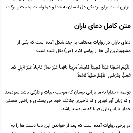
ابزاری است برای نزدیکی دل انسان به خدا و درخواست رحمت و برکت.
متن کامل دعای باران
دعای باران در روایات مختلف به چند شکل آمده است که یکی از
مشهورترین آن ها از پیامبر اکرم (ص) نقل شده است
اللّهُمَّ اسْقِنَا غَيْثاً مُغِيثاً مُنْعِشاً مَرِيئاً نافِعاً غَيْرَ ضارٍّ عَاجِلاً غَيْرَ آجِلٍ كَمَا
تُحِبُّ وَتَرْضَى اللّهُمَّ صَيِّباً نَافِعاً.
ترجمه «خدایا به ما بارانی برسان که موجب حیات و تازگی باشد سودمند
و نه زیان آور فوری و نه تأخیری چنانکه خود می پسندی و راضی هستی
خدایا بارانی نازل فرما که سودمند باشد.»
در برخی روایات آمده است که بعد از خواندن این دعا دست ها را به