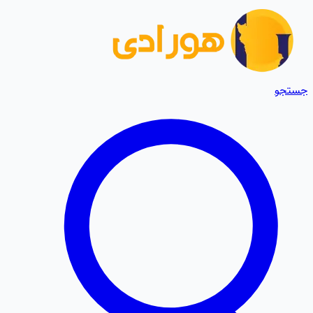
جستجو