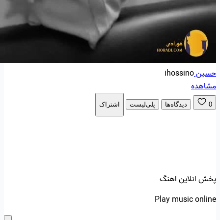
حسین
ihossino
مشاهده
0
دیدگاه‌ها
پلی‌لیست
اشتراک
پخش انلاین اهنگ
Play music online