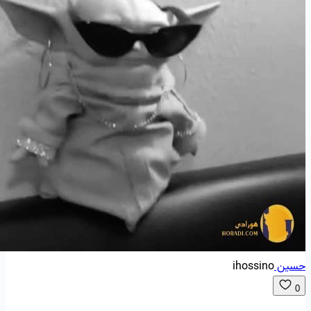
حسین
ihossino
0