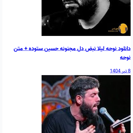
دانلود نوحه لیلا نبض دل مجنونه حسین ستوده + متن
نوحه
8 تیر 1404