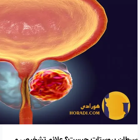
سرطان پروستات چیست؟ علائم تشخیص و