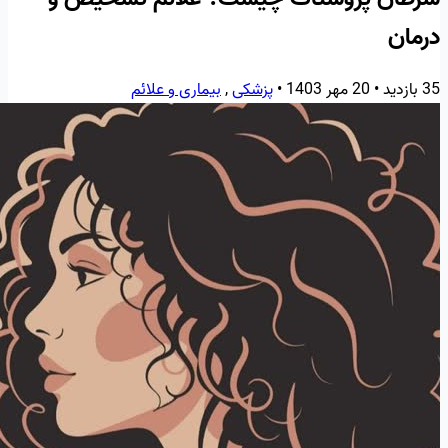
درمان
35 بازدید
•
20 مهر 1403
•
پزشکی
,
بیماری و علائم