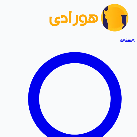
جستجو