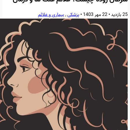
25 بازدید
•
22 مهر 1403
•
پزشکی
,
بیماری و علائم