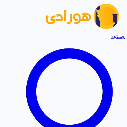
جستجو