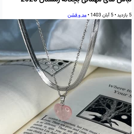
5 بازدید
•
5 آبان 1403
•
مد و فشن