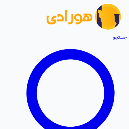
جستجو