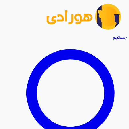
جستجو