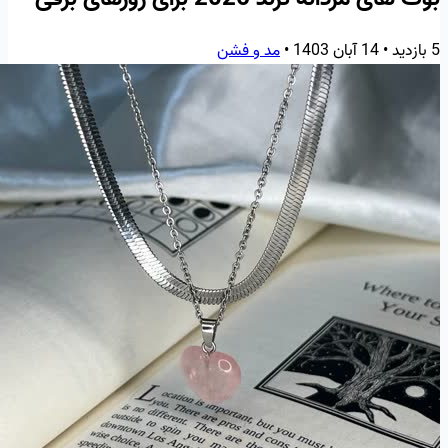
5 بازدید
•
14 آبان 1403
•
مد و فشن