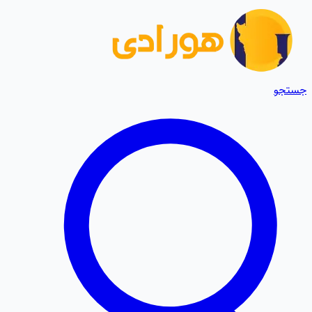
جستجو