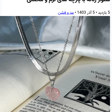
5 بازدید
•
5 آذر 1403
•
مد و فشن