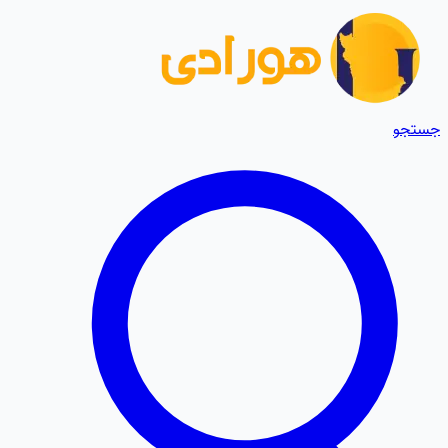
جستجو