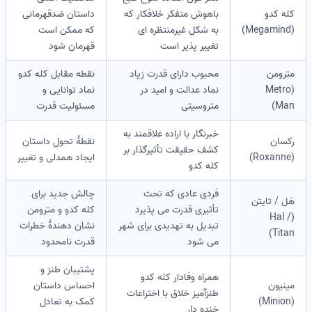
کله کدو
باهوش متفکر خلافکار که
داستان ضدقهرمانی
(Megamind)
به شکل غیرمنتظره ای
که ممکن است
تغییر پذیر است
قهرمان شود
مترومن
محبوب دارای قدرت زیاد
نقطه مقابل کله کدو
(Metro
نماد عدالت و امید در
نماد توانایی و
Man)
متروسیتی
مسئولیت قدرت
خبرنگار با اراده علاقمند به
رکسان
نقطهٔ تحول داستان
کشف حقیقت تأثیرگذار بر
(Roxanne)
ایجاد همدلی و تغییر
کله کدو
فردی عادی که تحت
چالش جدید برای
هَل / تایتن
تأثیری قدرت می پذیرد
کله کدو و مترومن
(Hal /
تبدیل به تهدیدی برای شهر
نشان دهندهٔ خطرات
Titan)
می شود
قدرت نامحدود
پشتیبان طنز و
همراه وفادار کله کدو
مینیون
احساس داستان
طنزآمیز خلاق با اختراعات
(Minion)
کمک به تعادل
خنده دار