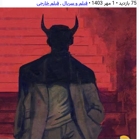
75 بازدید
•
1 مهر 1403
•
فیلم و سریال
,
فیلم خارجی