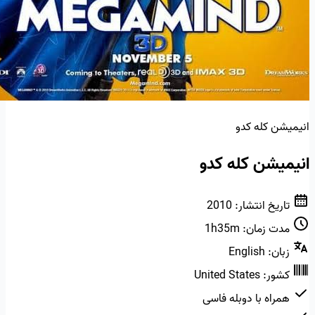
انیمیشن کله کدو
انیمیشن کله کدو
تاریخ انتشار:
2010
مدت زمان:
1h35m
زبان:
English
کشور:
United States
همراه با دوبله فاسی