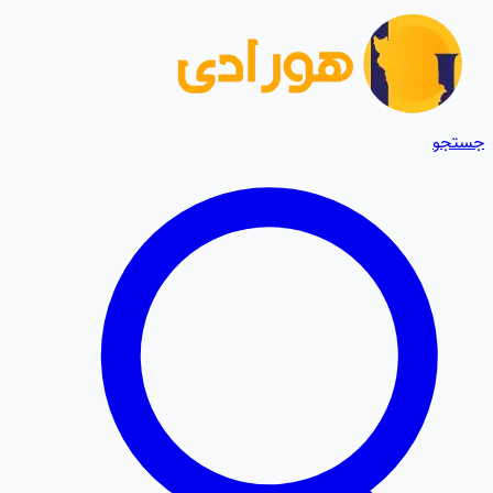
جستجو