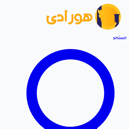
جستجو