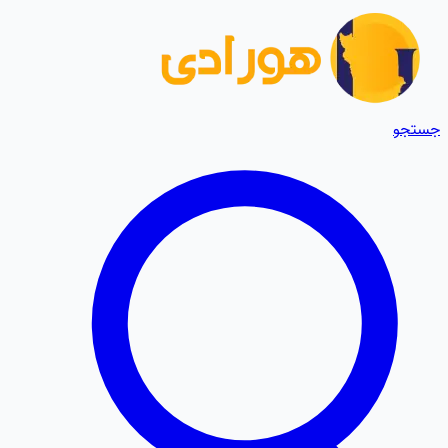
جستجو