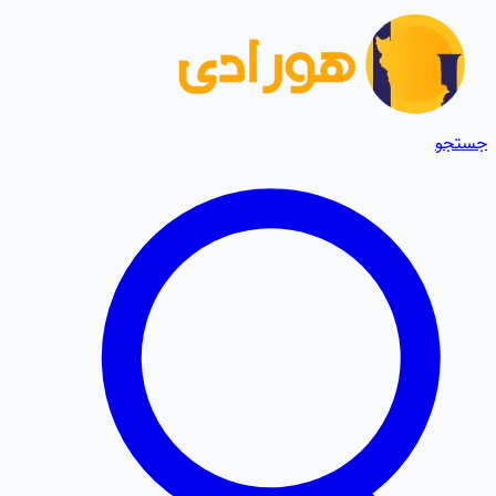
جستجو