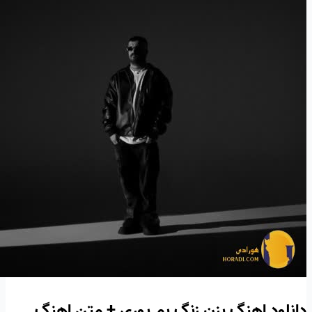
دانلود اهنگ بزن زنگ بم پوری + متن اهنگ