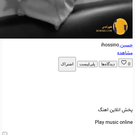
حسین
ihossino
مشاهده
0
دیدگاه‌ها
پلی‌لیست
اشتراک
پخش انلاین اهنگ
Play music online