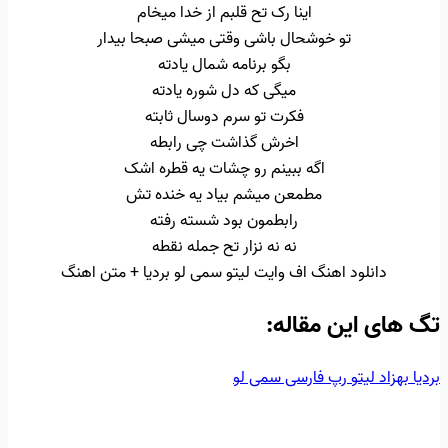
اینا رک تح قلبم از خدا میخام
تو خوشحال باشی وقتی میشی صبحا بیدار
بگو برنامه شمال یادته
میگی که دل شوره یادته
فکرت تو سرم دوسال ثابته
اخرش گذاشت چی رابطه
اگه ببینم رو چشات یه قطره اشک
مطمعن میشم بیاد یه خنده تش
رابطمون بود شسته رفته
نه نه نزار تح جمله نقطه
دانلود اهنگ اف وایت لیتو سمی لو بردیا + متن اهنگ
تگ‌ های این مقاله:
بردیا
بهزاد لیتو
رپ فارسی
سمی لو