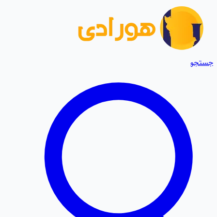
جستجو