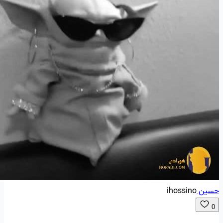
حسین
ihossino
0