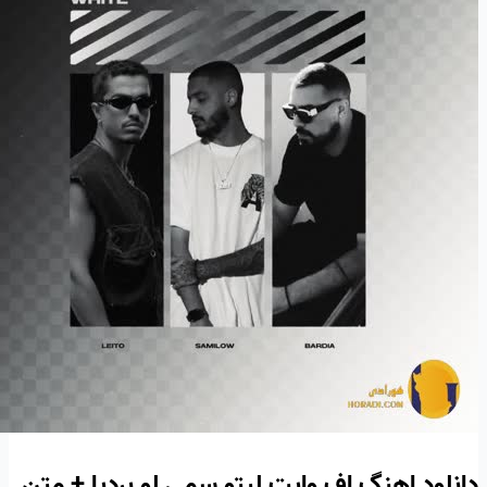
دانلود اهنگ اف وایت لیتو سمی لو بردیا + متن